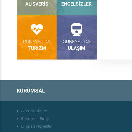
ALIŞVERİŞ
ENGELSİZLER
GÜNEYSU'DA
GÜNEYSU'DA
TURİZM
ULAŞIM
KURUMSAL
Belediye Meclisi
Belediyeler Birliği
Engelsiz Hizmetler