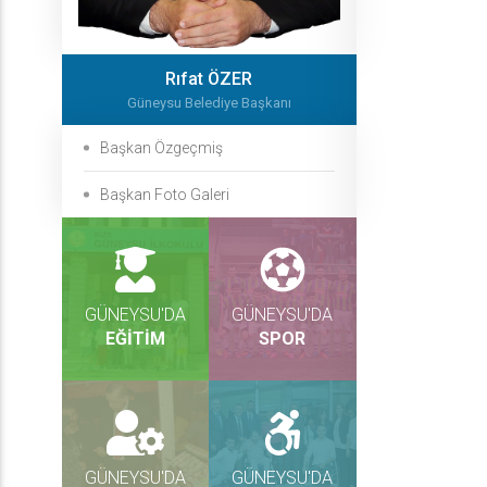
Rıfat ÖZER
Güneysu Belediye Başkanı
Başkan Özgeçmiş
Başkan Foto Galeri
GÜNEYSU'DA
GÜNEYSU'DA
EĞİTİM
SPOR
GÜNEYSU'DA
GÜNEYSU'DA