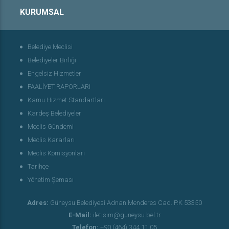
KURUMSAL
Belediye Meclisi
Belediyeler Birliği
Engelsiz Hizmetler
FAALİYET RAPORLARI
Kamu Hizmet Standartları
Kardeş Belediyeler
Meclis Gündemi
Meclis Kararları
Meclis Komisyonları
Tarihçe
Yönetim Şeması
Adres:
Güneysu Belediyesi Adnan Menderes Cad. P.K 53350
E-Mail:
iletisim@guneysu.bel.tr
Telefon:
+90 (464) 344 11 05