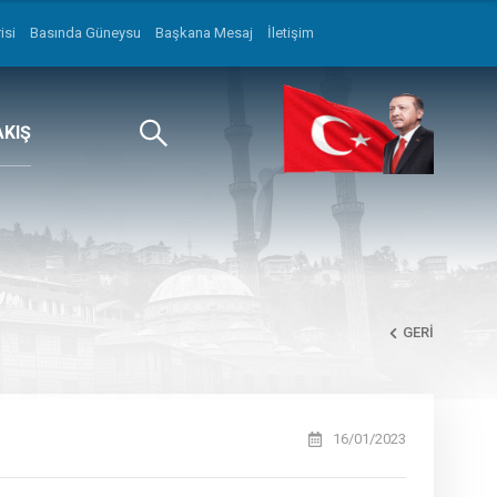
isi
Basında Güneysu
Başkana Mesaj
İletişim
AKIŞ
GERI
16/01/2023