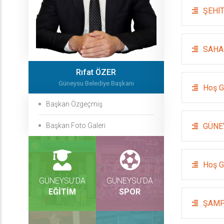
ŞEHİT
SAHA
Rıfat ÖZER
Güneysu Belediye Başkanı
Hoş G
Başkan Özgeçmiş
GÜNE
Başkan Foto Galeri
Hoş G
GÜNEYSU'DA
GÜNEYSU'DA
EĞİTİM
SPOR
ŞAMP