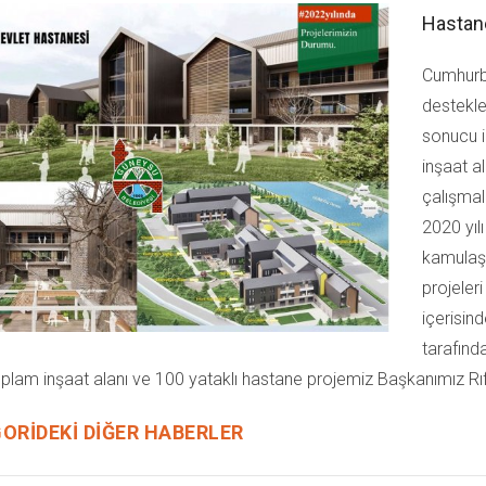
Hastan
Cumhurb
destekle
sonucu i
inşaat a
çalışmal
2020 yıl
kamulaşt
projeler
içerisind
tarafında
plam inşaat alanı ve 100 yataklı hastane projemiz Başkanımız Rıf
ORIDEKI DIĞER HABERLER