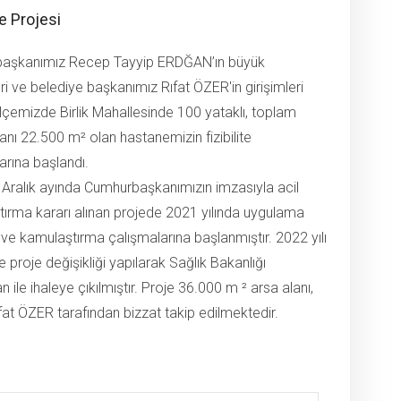
e Projesi
aşkanımız Recep Tayyip ERDĞAN’ın büyük
ri ve belediye başkanımız Rıfat ÖZER'in girişimleri
lçemizde Birlik Mahallesinde 100 yataklı, toplam
lanı 22.500 m² olan hastanemizin fizibilite
arına başlandı.
ı Aralık ayında Cumhurbaşkanımızın imzasıyla acil
ırma kararı alınan projede 2021 yılında uygulama
i ve kamulaştırma çalışmalarına başlanmıştır. 2022 yılı
e proje değişikliği yapılarak Sağlık Bakanlığı
n ile ihaleye çıkılmıştır. Proje 36.000 m ² arsa alanı,
at ÖZER tarafından bizzat takip edilmektedir.