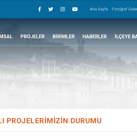
Ana Sayfa
Fotoğraf Galer
MSAL
PROJELER
BİRİMLER
HABERLER
İLÇEYE B
ILI PROJELERİMİZİN DURUMU