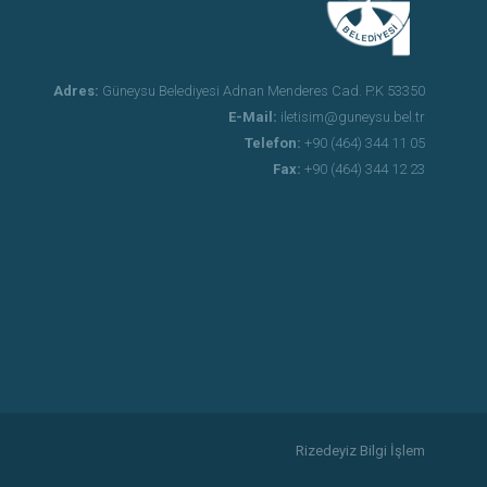
Adres:
Güneysu Belediyesi Adnan Menderes Cad. P.K 53350
E-Mail:
iletisim@guneysu.bel.tr
Telefon:
+90 (464) 344 11 05
Fax:
+90 (464) 344 12 23
Rizedeyiz Bilgi İşlem