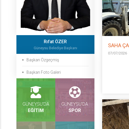
Rıfat ÖZER
SAHA ÇA
Güneysu Belediye Başkanı
07/07/2026
Başkan Özgeçmiş
Başkan Foto Galeri
GÜNEYSU'DA
GÜNEYSU'DA
EĞİTİM
SPOR