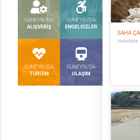
GÜNEYSU'DA
GÜNEYSU'DA
ALIŞVERİŞ
ENGELSİZLER
SAHA ÇA
10/06/2026
GÜNEYSU'DA
GÜNEYSU'DA
TURİZM
ULAŞIM