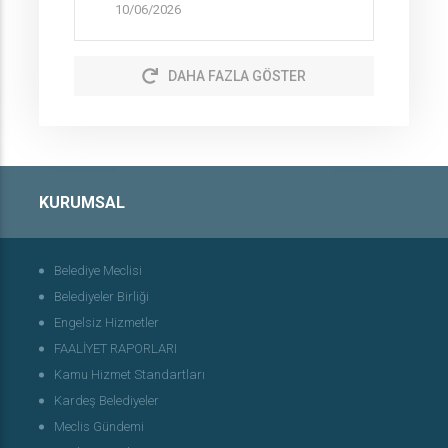
10/06/2026
DAHA FAZLA GÖSTER
KURUMSAL
Belediye Meclisi
Belediyeler Birliği
Engelsiz Hizmetler
FAALİYET RAPORLARI
Kamu Hizmet Standartları
Kardeş Belediyeler
Meclis Gündemi