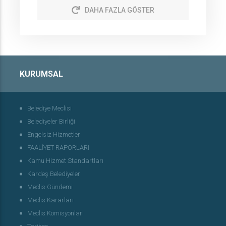
DAHA FAZLA GÖSTER
KURUMSAL
Belediye Meclisi
Belediyeler Birliği
Engelsiz Hizmetler
FAALİYET RAPORLARI
Kamu Hizmet Standartları
Kardeş Belediyeler
Meclis Gündemi
Meclis Kararları
Meclis Komisyonları