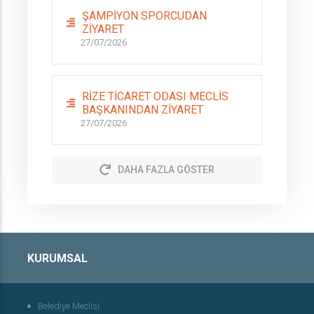
ŞAMPİYON SPORCUDAN
ZİYARET
27/07/2026
RİZE TİCARET ODASI MECLİS
BAŞKANINDAN ZİYARET
27/07/2026
DAHA FAZLA GÖSTER
KURUMSAL
Belediye Meclisi