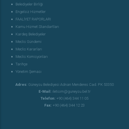
Belediyeler Birliği
Engelsiz Hizmetler
FAALİYET RAPORLARI
Kamu Hizmet Standartları
Kardeş Belediyeler
Meclis Gündemi
Meclis Kararları
Meclis Komisyonları
Tarihçe
Yönetim Şeması
Adres:
Güneysu Belediyesi Adnan Menderes Cad. P.K 53350
E-Mail:
iletisim@guneysu.bel.tr
Telefon:
+90 (464) 344 11 05
Fax:
+90 (464) 344 12 23