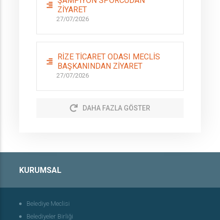
ŞAMPİYON SPORCUDAN
ZİYARET
27/07/2026
RİZE TİCARET ODASI MECLİS
BAŞKANINDAN ZİYARET
27/07/2026
DAHA FAZLA GÖSTER
KURUMSAL
Belediye Meclisi
Belediyeler Birliği