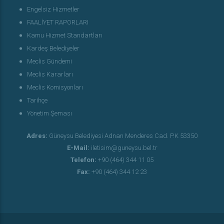
Engelsiz Hizmetler
FAALİYET RAPORLARI
Kamu Hizmet Standartları
Kardeş Belediyeler
Meclis Gündemi
Meclis Kararları
Meclis Komisyonları
Tarihçe
Yönetim Şeması
Adres:
Güneysu Belediyesi Adnan Menderes Cad. P.K 53350
E-Mail:
iletisim@guneysu.bel.tr
Telefon:
+90 (464) 344 11 05
Fax:
+90 (464) 344 12 23