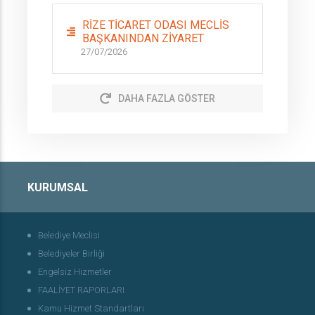
RİZE TİCARET ODASI MECLİS
BAŞKANINDAN ZİYARET
27/07/2026
DAHA FAZLA GÖSTER
KURUMSAL
Belediye Meclisi
Belediyeler Birliği
Engelsiz Hizmetler
FAALİYET RAPORLARI
Kamu Hizmet Standartları