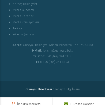
Kardeş Belediyeler
Meclis Gündemi
Meclis Kararları
Meclis Komisyonları
Tarihçe
Yönetim Şeması
Adres:
Güneysu Belediyesi Adnan Menderes Cad. P.K 53350
E-Mail:
iletisim@guneysu.bel.tr
Telefon:
+90 (464) 344 11 05
Fax:
+90 (464) 344 12 23
Güneysu Belediyesi
Rizedeyiz Bilgi İşlem
İletişim Merkezi
E-Posta Gönder