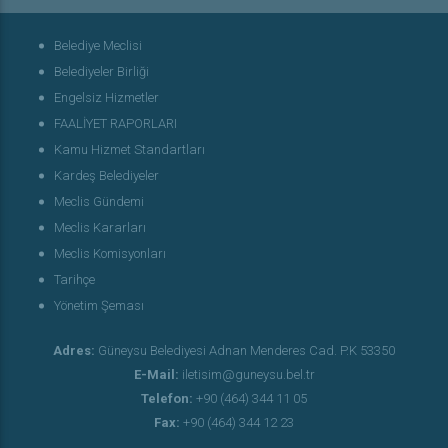
Belediye Meclisi
Belediyeler Birliği
Engelsiz Hizmetler
FAALİYET RAPORLARI
Kamu Hizmet Standartları
Kardeş Belediyeler
Meclis Gündemi
Meclis Kararları
Meclis Komisyonları
Tarihçe
Yönetim Şeması
Adres:
Güneysu Belediyesi Adnan Menderes Cad. P.K 53350
E-Mail:
iletisim@guneysu.bel.tr
Telefon:
+90 (464) 344 11 05
Fax:
+90 (464) 344 12 23