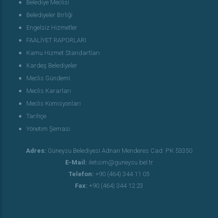
Belediye Meclisi
Belediyeler Birliği
Engelsiz Hizmetler
FAALİYET RAPORLARI
Kamu Hizmet Standartları
Kardeş Belediyeler
Meclis Gündemi
Meclis Kararları
Meclis Komisyonları
Tarihçe
Yönetim Şeması
Adres:
Güneysu Belediyesi Adnan Menderes Cad. P.K 53350
E-Mail:
iletisim@guneysu.bel.tr
Telefon:
+90 (464) 344 11 05
Fax:
+90 (464) 344 12 23