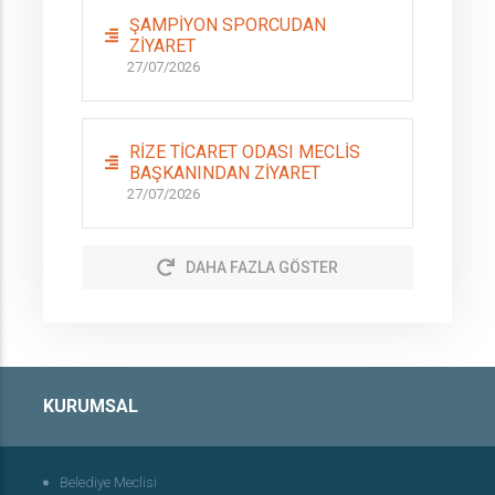
ŞAMPİYON SPORCUDAN
ZİYARET
27/07/2026
RİZE TİCARET ODASI MECLİS
BAŞKANINDAN ZİYARET
27/07/2026
DAHA FAZLA GÖSTER
KURUMSAL
Belediye Meclisi