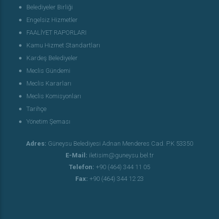
Belediyeler Birliği
Engelsiz Hizmetler
FAALİYET RAPORLARI
Kamu Hizmet Standartları
Kardeş Belediyeler
Meclis Gündemi
Meclis Kararları
Meclis Komisyonları
Tarihçe
Yönetim Şeması
Adres:
Güneysu Belediyesi Adnan Menderes Cad. P.K 53350
E-Mail:
iletisim@guneysu.bel.tr
Telefon:
+90 (464) 344 11 05
Fax:
+90 (464) 344 12 23