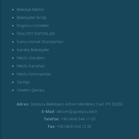
Belediye Meclisi
Belediyeler Birliği
Engelsiz Hizmetler
FAALİYET RAPORLARI
Kamu Hizmet Standartları
Kardeş Belediyeler
Meclis Gündemi
Meclis Kararları
Meclis Komisyonları
Tarihçe
Yönetim Şeması
Adres:
Güneysu Belediyesi Adnan Menderes Cad. P.K 53350
E-Mail:
iletisim@guneysu.bel.tr
Telefon:
+90 (464) 344 11 05
Fax:
+90 (464) 344 12 23