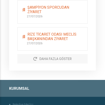
ŞAMPİYON SPORCUDAN
ZİYARET
27/07/2026
RİZE TİCARET ODASI MECLİS
BAŞKANINDAN ZİYARET
27/07/2026
DAHA FAZLA GÖSTER
KURUMSAL
Belediye Meclisi