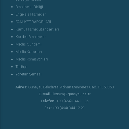
Belediyeler Birliği
Engelsiz Hizmetler
FAALİYET RAPORLARI
Kamu Hizmet Standartları
Kardeş Belediyeler
Meclis Gündemi
Meclis Kararları
Meclis Komisyonları
Tarihçe
Yönetim Şeması
Adres:
Güneysu Belediyesi Adnan Menderes Cad. P.K 53350
E-Mail:
iletisim@guneysu.bel.tr
Telefon:
+90 (464) 344 11 05
Fax:
+90 (464) 344 12 23