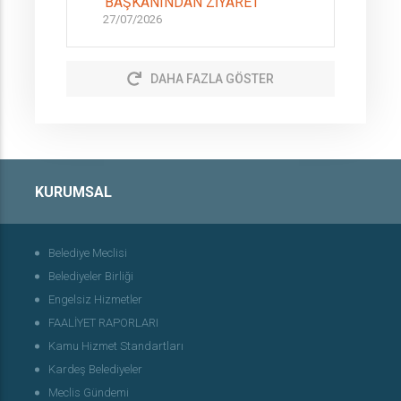
BAŞKANINDAN ZİYARET
27/07/2026
DAHA FAZLA GÖSTER
KURUMSAL
Belediye Meclisi
Belediyeler Birliği
Engelsiz Hizmetler
FAALİYET RAPORLARI
Kamu Hizmet Standartları
Kardeş Belediyeler
Meclis Gündemi