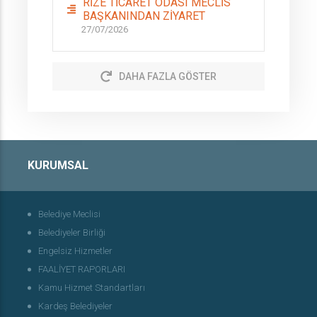
RİZE TİCARET ODASI MECLİS
BAŞKANINDAN ZİYARET
27/07/2026
DAHA FAZLA GÖSTER
KURUMSAL
Belediye Meclisi
Belediyeler Birliği
Engelsiz Hizmetler
FAALİYET RAPORLARI
Kamu Hizmet Standartları
Kardeş Belediyeler