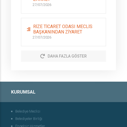
27/07/2026
RİZE TİCARET ODASI MECLİS
BAŞKANINDAN ZİYARET
27/07/2026
DAHA FAZLA GÖSTER
KURUMSAL
Belediye Meclisi
Belediyeler Birliği
Engelsiz Hizmetler