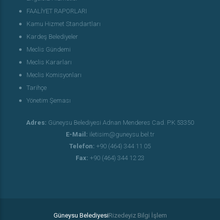
FAALİYET RAPORLARI
Kamu Hizmet Standartları
Kardeş Belediyeler
Meclis Gündemi
Meclis Kararları
Meclis Komisyonları
Tarihçe
Yönetim Şeması
Adres:
Güneysu Belediyesi Adnan Menderes Cad. P.K 53350
E-Mail:
iletisim@guneysu.bel.tr
Telefon:
+90 (464) 344 11 05
Fax:
+90 (464) 344 12 23
Güneysu Belediyesi
Rizedeyiz Bilgi İşlem