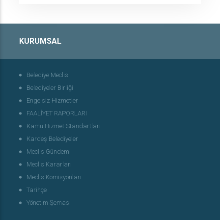
KURUMSAL
Belediye Meclisi
Belediyeler Birliği
Engelsiz Hizmetler
FAALİYET RAPORLARI
Kamu Hizmet Standartları
Kardeş Belediyeler
Meclis Gündemi
Meclis Kararları
Meclis Komisyonları
Tarihçe
Yönetim Şeması