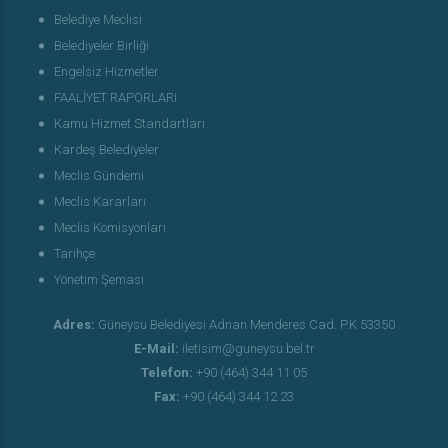
Belediye Meclisi
Belediyeler Birliği
Engelsiz Hizmetler
FAALİYET RAPORLARI
Kamu Hizmet Standartları
Kardeş Belediyeler
Meclis Gündemi
Meclis Kararları
Meclis Komisyonları
Tarihçe
Yönetim Şeması
Adres:
Güneysu Belediyesi Adnan Menderes Cad. P.K 53350
E-Mail:
iletisim@guneysu.bel.tr
Telefon:
+90 (464) 344 11 05
Fax:
+90 (464) 344 12 23