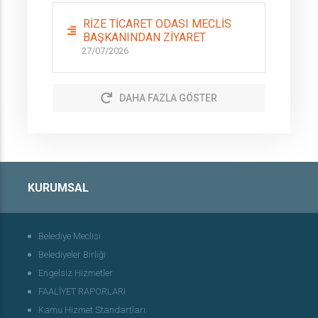
RİZE TİCARET ODASI MECLİS
BAŞKANINDAN ZİYARET
27/07/2026
DAHA FAZLA GÖSTER
KURUMSAL
Belediye Meclisi
Belediyeler Birliği
Engelsiz Hizmetler
FAALİYET RAPORLARI
Kamu Hizmet Standartları