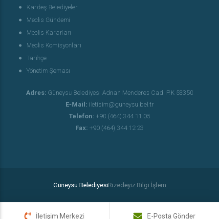
Kardeş Belediyeler
Meclis Gündemi
Meclis Kararları
Meclis Komisyonları
Tarihçe
Yönetim Şeması
Adres:
Güneysu Belediyesi Adnan Menderes Cad. P.K 53350
E-Mail:
iletisim@guneysu.bel.tr
Telefon:
+90 (464) 344 11 05
Fax:
+90 (464) 344 12 23
Güneysu Belediyesi
Rizedeyiz Bilgi İşlem
İletişim Merkezi
E-Posta Gönder