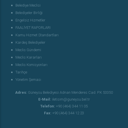
Belediye Meclisi
Belediyeler Birliği
Engelsiz Hizmetler
FAALİYET RAPORLARI
Kamu Hizmet Standartları
Kardeş Belediyeler
Meclis Gündemi
Meclis Kararları
Meclis Komisyonları
Tarihçe
Yönetim Şeması
Adres:
Güneysu Belediyesi Adnan Menderes Cad. P.K 53350
E-Mail:
iletisim@guneysu.bel.tr
Telefon:
+90 (464) 344 11 05
Fax:
+90 (464) 344 12 23