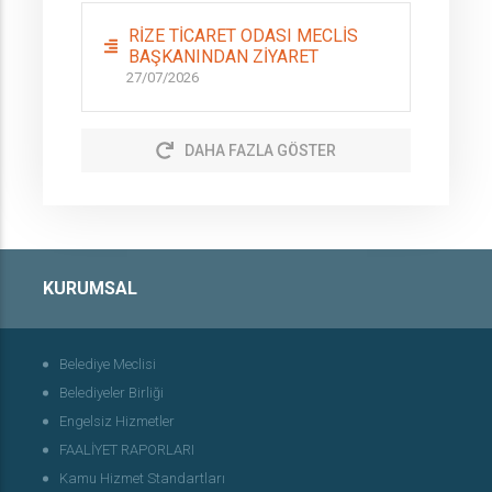
RİZE TİCARET ODASI MECLİS
BAŞKANINDAN ZİYARET
27/07/2026
DAHA FAZLA GÖSTER
KURUMSAL
Belediye Meclisi
Belediyeler Birliği
Engelsiz Hizmetler
FAALİYET RAPORLARI
Kamu Hizmet Standartları