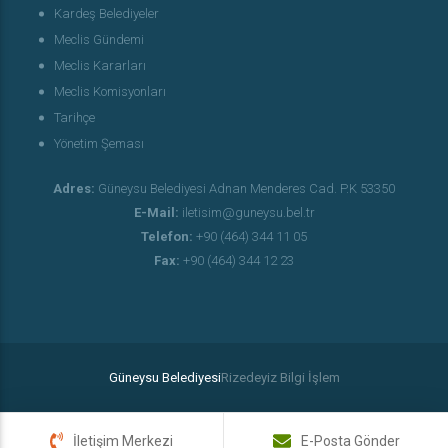
Kardeş Belediyeler
Meclis Gündemi
Meclis Kararları
Meclis Komisyonları
Tarihçe
Yönetim Şeması
Adres:
Güneysu Belediyesi Adnan Menderes Cad. P.K 53350
E-Mail:
iletisim@guneysu.bel.tr
Telefon:
+90 (464) 344 11 05
Fax:
+90 (464) 344 12 23
Güneysu Belediyesi
Rizedeyiz Bilgi İşlem
İletişim Merkezi
E-Posta Gönder