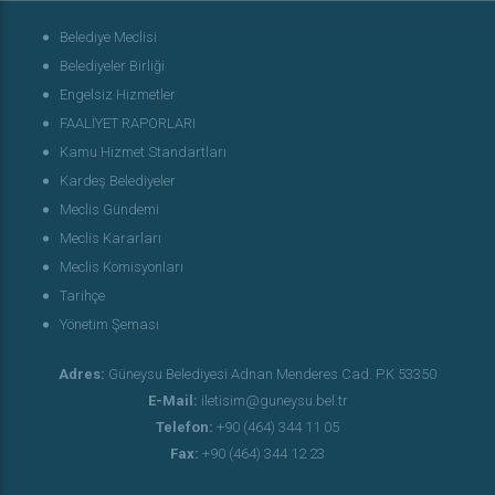
Belediye Meclisi
Belediyeler Birliği
Engelsiz Hizmetler
FAALİYET RAPORLARI
Kamu Hizmet Standartları
Kardeş Belediyeler
Meclis Gündemi
Meclis Kararları
Meclis Komisyonları
Tarihçe
Yönetim Şeması
Adres:
Güneysu Belediyesi Adnan Menderes Cad. P.K 53350
E-Mail:
iletisim@guneysu.bel.tr
Telefon:
+90 (464) 344 11 05
Fax:
+90 (464) 344 12 23