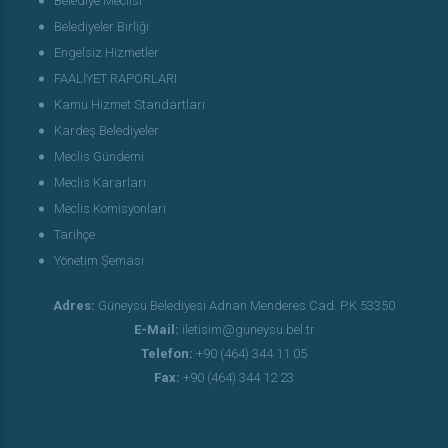
Belediye Meclisi
Belediyeler Birliği
Engelsiz Hizmetler
FAALİYET RAPORLARI
Kamu Hizmet Standartları
Kardeş Belediyeler
Meclis Gündemi
Meclis Kararları
Meclis Komisyonları
Tarihçe
Yönetim Şeması
Adres:
Güneysu Belediyesi Adnan Menderes Cad. P.K 53350
E-Mail:
iletisim@guneysu.bel.tr
Telefon:
+90 (464) 344 11 05
Fax:
+90 (464) 344 12 23