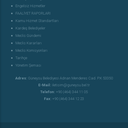
Engelsiz Hizmetler
FAALİYET RAPORLARI
Kamu Hizmet Standartları
Kardeş Belediyeler
Meclis Gündemi
Meclis Kararları
Meclis Komisyonları
Tarihçe
Yönetim Şeması
Adres:
Güneysu Belediyesi Adnan Menderes Cad. P.K 53350
E-Mail:
iletisim@guneysu.bel.tr
Telefon:
+90 (464) 344 11 05
Fax:
+90 (464) 344 12 23