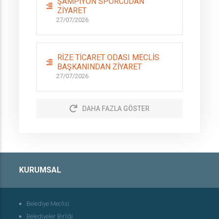
ŞAMPİYON SPORCUDAN
ZİYARET
27/07/2026
RİZE TİCARET ODASI MECLİS
BAŞKANINDAN ZİYARET
27/07/2026
DAHA FAZLA GÖSTER
KURUMSAL
Belediye Meclisi
Belediyeler Birliği