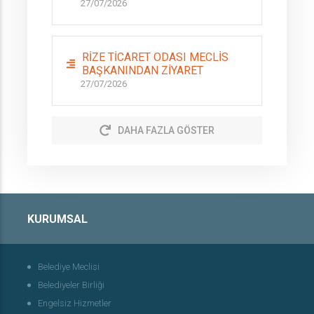
27/07/2026
RİZE TİCARET ODASI MECLİS
BAŞKANINDAN ZİYARET
27/07/2026
DAHA FAZLA GÖSTER
KURUMSAL
Belediye Meclisi
Belediyeler Birliği
Engelsiz Hizmetler