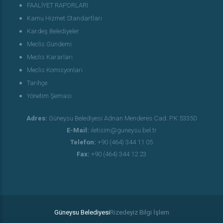
FAALİYET RAPORLARI
Kamu Hizmet Standartları
Kardeş Belediyeler
Meclis Gündemi
Meclis Kararları
Meclis Komisyonları
Tarihçe
Yönetim Şeması
Adres:
Güneysu Belediyesi Adnan Menderes Cad. P.K 53350
E-Mail:
iletisim@guneysu.bel.tr
Telefon:
+90 (464) 344 11 05
Fax:
+90 (464) 344 12 23
Güneysu Belediyesi
Rizedeyiz Bilgi İşlem