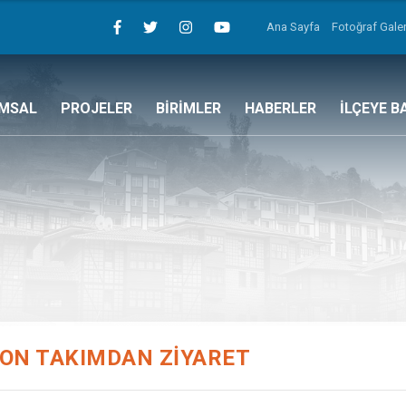
Ana Sayfa
Fotoğraf Galer
MSAL
PROJELER
BİRİMLER
HABERLER
İLÇEYE B
ON TAKIMDAN ZİYARET