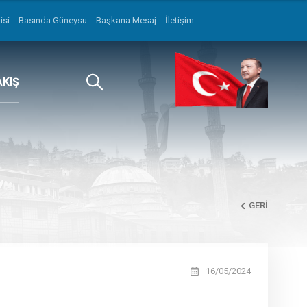
isi
Basında Güneysu
Başkana Mesaj
İletişim
AKIŞ
GERI
16/05/2024