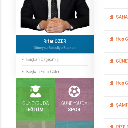
SAHA
Hoş G
Rıfat ÖZER
Güneysu Belediye Başkanı
Başkan Özgeçmiş
GÜNE
Başkan Foto Galeri
Hoş G
GÜNEYSU'DA
GÜNEYSU'DA
ŞAMP
EĞİTİM
SPOR
RİZE