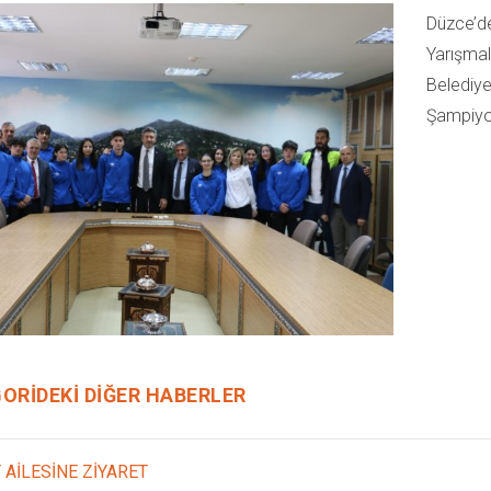
Düzce’de
Yarışmal
Belediye
Şampiyon
ORIDEKI DIĞER HABERLER
 AİLESİNE ZİYARET