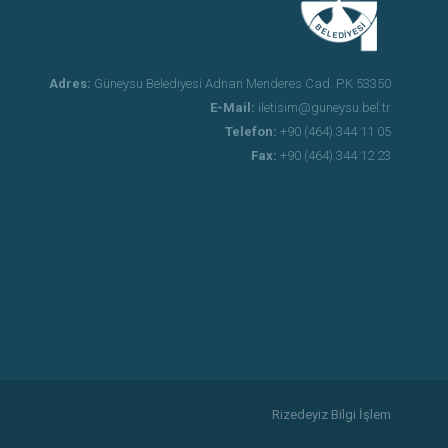
Adres:
Güneysu Belediyesi Adnan Menderes Cad. P.K 53350
E-Mail:
iletisim@guneysu.bel.tr
Telefon:
+90 (464) 344 11 05
Fax:
+90 (464) 344 12 23
Rizedeyiz Bilgi İşlem