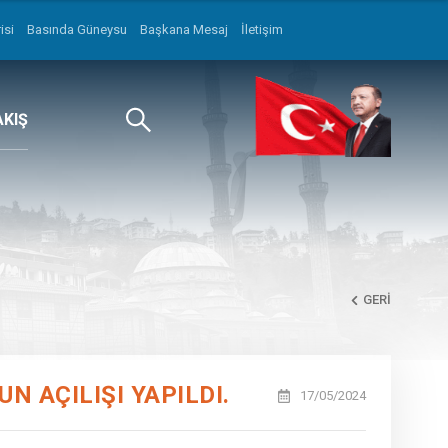
isi
Basında Güneysu
Başkana Mesaj
İletişim
AKIŞ
GERI
 AÇILIŞI YAPILDI.
17/05/2024