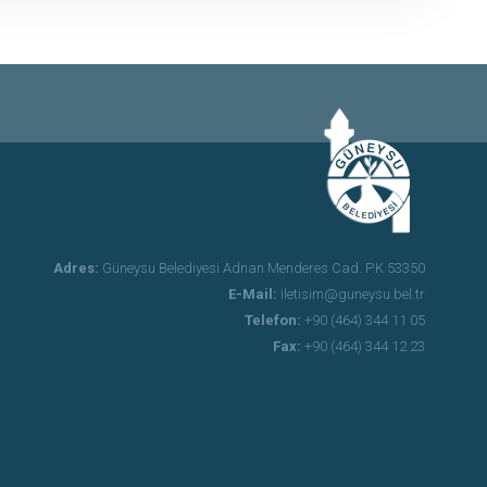
Adres:
Güneysu Belediyesi Adnan Menderes Cad. P.K 53350
E-Mail:
iletisim@guneysu.bel.tr
Telefon:
+90 (464) 344 11 05
Fax:
+90 (464) 344 12 23