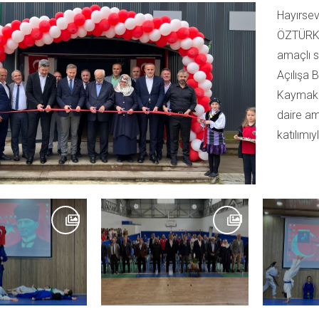
Hayırsev
ÖZTÜRK a
amaçlı s
Açılışa 
Kaymaka
daire am
katılımıy