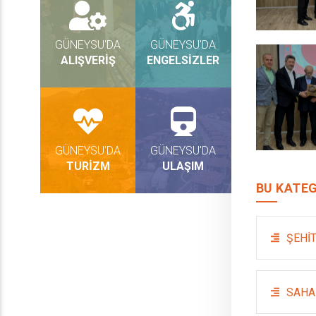
GÜNEYSU'DA
GÜNEYSU'DA
ALIŞVERİŞ
ENGELSİZLER
GÜNEYSU'DA
GÜNEYSU'DA
TURİZM
ULAŞIM
BU KATEG
ŞEHİT
SAHA