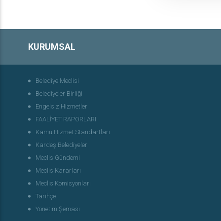
KURUMSAL
Belediye Meclisi
Belediyeler Birliği
Engelsiz Hizmetler
FAALİYET RAPORLARI
Kamu Hizmet Standartları
Kardeş Belediyeler
Meclis Gündemi
Meclis Kararları
Meclis Komisyonları
Tarihçe
Yönetim Şeması