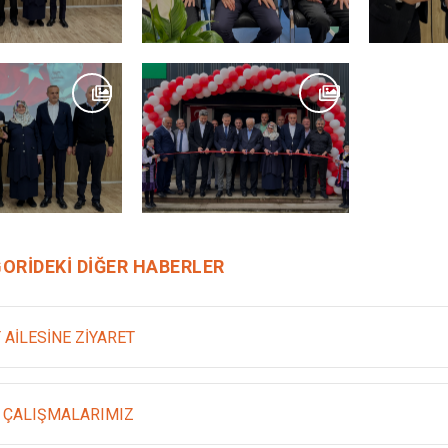
ORIDEKI DIĞER HABERLER
 AİLESİNE ZİYARET
 ÇALIŞMALARIMIZ