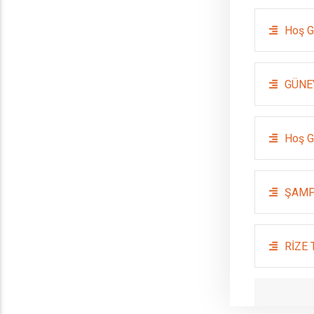
Hoş G
GÜNE
Hoş G
ŞAMP
RİZE