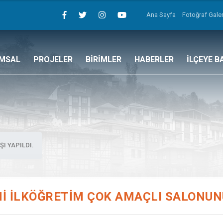
Ana Sayfa
Fotoğraf Galer
MSAL
PROJELER
BİRİMLER
HABERLER
İLÇEYE B
I YAPILDI.
İ İLKÖĞRETİM ÇOK AMAÇLI SALONUNUN