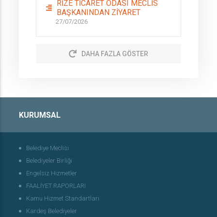
RİZE TİCARET ODASI MECLİS
BAŞKANINDAN ZİYARET
27/07/2026
DAHA FAZLA GÖSTER
KURUMSAL
Belediye Meclisi
Belediyeler Birliği
Engelsiz Hizmetler
FAALİYET RAPORLARI
Kamu Hizmet Standartları
Kardeş Belediyeler