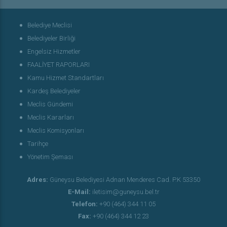
Belediye Meclisi
Belediyeler Birliği
Engelsiz Hizmetler
FAALİYET RAPORLARI
Kamu Hizmet Standartları
Kardeş Belediyeler
Meclis Gündemi
Meclis Kararları
Meclis Komisyonları
Tarihçe
Yönetim Şeması
Adres:
Güneysu Belediyesi Adnan Menderes Cad. P.K 53350
E-Mail:
iletisim@guneysu.bel.tr
Telefon:
+90 (464) 344 11 05
Fax:
+90 (464) 344 12 23