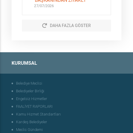
BAŞKANINDAN ZİYARET
27/07/2026
DAHA FAZLA GÖSTER
KURUMSAL
Belediye Meclisi
Belediyeler Birliği
Engelsiz Hizmetler
FAALİYET RAPORLARI
Kamu Hizmet Standartları
Kardeş Belediyeler
Meclis Gündemi