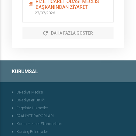
RİZE TİCARET ODASI MECLİS
BAŞKANINDAN ZİYARET
27/07/2026
DAHA FAZLA GÖSTER
KURUMSAL
Belediye Meclisi
Belediyeler Birliği
Engelsiz Hizmetler
FAALİYET RAPORLARI
Kamu Hizmet Standartları
Kardeş Belediyeler