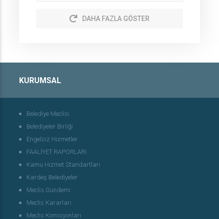
DAHA FAZLA GÖSTER
KURUMSAL
Belediye Meclisi
Belediyeler Birliği
Engelsiz Hizmetler
FAALİYET RAPORLARI
Kamu Hizmet Standartları
Kardeş Belediyeler
Meclis Gündemi
Meclis Kararları
Meclis Komisyonları