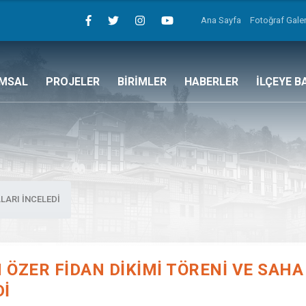
Ana Sayfa
Fotoğraf Galer
MSAL
PROJELER
BİRİMLER
HABERLER
İLÇEYE B
LARI İNCELEDİ
 ÖZER FİDAN DİKİMİ TÖRENİ VE SAHA
Dİ