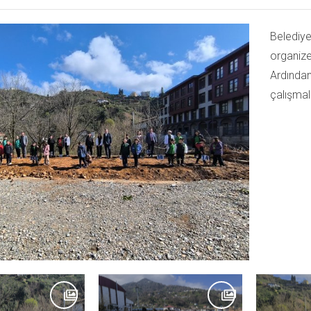
Belediye
organize
Ardından
çalışmal