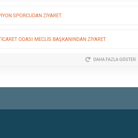
İYON SPORCUDAN ZİYARET
 TİCARET ODASI MECLİS BAŞKANINDAN ZİYARET
DAHA FAZLA GÖSTER