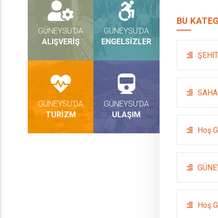
BU KATEG
GÜNEYSU'DA
GÜNEYSU'DA
ALIŞVERİŞ
ENGELSİZLER
ŞEHİT
SAHA
GÜNEYSU'DA
GÜNEYSU'DA
TURİZM
ULAŞIM
Hoş G
GÜNE
Hoş G