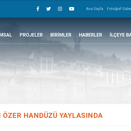
Ana Sayfa
Fotoğraf Galer
MSAL
PROJELER
BİRİMLER
HABERLER
İLÇEYE B
 ÖZER HANDÜZÜ YAYLASINDA