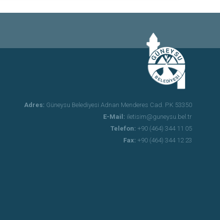
Adres:
Güneysu Belediyesi Adnan Menderes Cad. P.K 53350
E-Mail:
iletisim@guneysu.bel.tr
Telefon:
+90 (464) 344 11 05
Fax:
+90 (464) 344 12 23