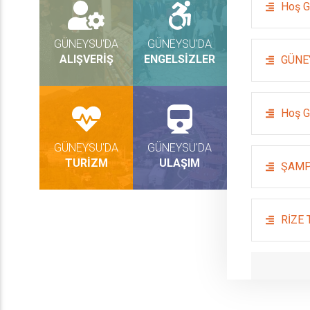
Hoş G
GÜNEYSU'DA
GÜNEYSU'DA
ALIŞVERİŞ
ENGELSİZLER
GÜNE
Hoş G
GÜNEYSU'DA
GÜNEYSU'DA
TURİZM
ULAŞIM
ŞAMP
RİZE