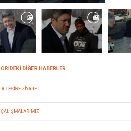
ORIDEKI DIĞER HABERLER
 AİLESİNE ZİYARET
 ÇALIŞMALARIMIZ