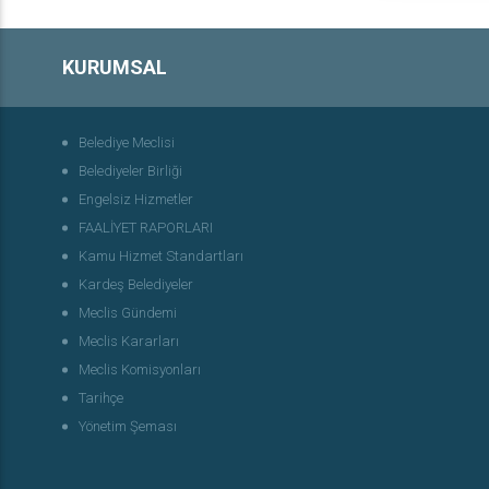
KURUMSAL
Belediye Meclisi
Belediyeler Birliği
Engelsiz Hizmetler
FAALİYET RAPORLARI
Kamu Hizmet Standartları
Kardeş Belediyeler
Meclis Gündemi
Meclis Kararları
Meclis Komisyonları
Tarihçe
Yönetim Şeması