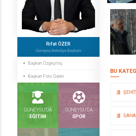
Rıfat ÖZER
Güneysu Belediye Başkanı
Başkan Özgeçmiş
BU KATEG
Başkan Foto Galeri
ŞEHİT
GÜNEYSU'DA
GÜNEYSU'DA
SAHA
EĞİTİM
SPOR