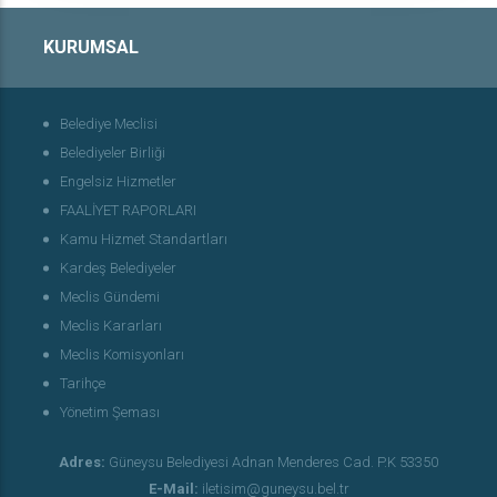
KURUMSAL
Belediye Meclisi
Belediyeler Birliği
Engelsiz Hizmetler
FAALİYET RAPORLARI
Kamu Hizmet Standartları
Kardeş Belediyeler
Meclis Gündemi
Meclis Kararları
Meclis Komisyonları
Tarihçe
Yönetim Şeması
Adres:
Güneysu Belediyesi Adnan Menderes Cad. P.K 53350
E-Mail:
iletisim@guneysu.bel.tr