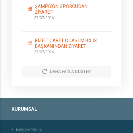
ŞAMPİYON SPORCUDAN
ZİYARET
27/07/2026
RİZE TİCARET ODASI MECLİS
BAŞKANINDAN ZİYARET
27/07/2026
DAHA FAZLA GÖSTER
KURUMSAL
Belediye Meclisi