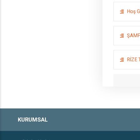
Hoş G
ŞAMP
RİZE
KURUMSAL