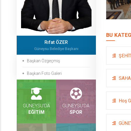
BU KATEG
Rıfat ÖZER
Güneysu Belediye Başkanı
ŞEHİT
Başkan Özgeçmiş
Başkan Foto Galeri
SAHA
Hoş G
GÜNEYSU'DA
GÜNEYSU'DA
EĞİTİM
SPOR
GÜNE