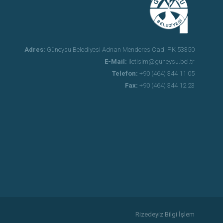
Adres:
Güneysu Belediyesi Adnan Menderes Cad. P.K 53350
E-Mail:
iletisim@guneysu.bel.tr
Telefon:
+90 (464) 344 11 05
Fax:
+90 (464) 344 12 23
Rizedeyiz Bilgi İşlem