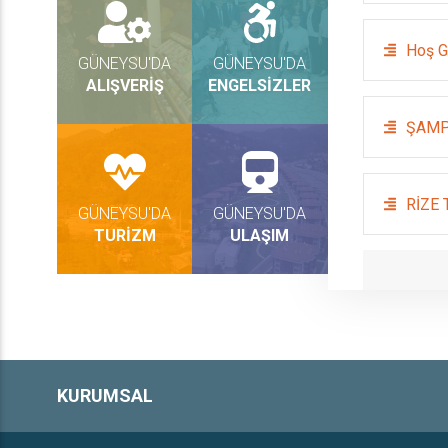
Hoş G
GÜNEYSU'DA
GÜNEYSU'DA
ALIŞVERİŞ
ENGELSİZLER
ŞAMP
RİZE
GÜNEYSU'DA
GÜNEYSU'DA
TURİZM
ULAŞIM
KURUMSAL