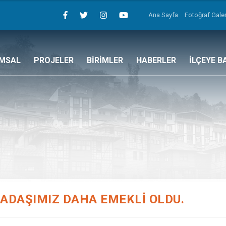
Ana Sayfa
Fotoğraf Galer
MSAL
PROJELER
BİRİMLER
HABERLER
İLÇEYE B
KADAŞIMIZ DAHA EMEKLİ OLDU.