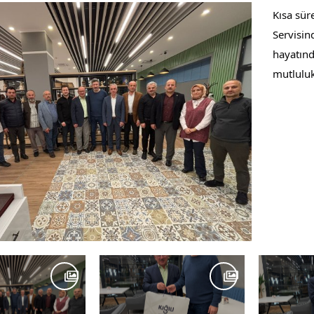
Kısa sür
Servisin
hayatında
mutluluk