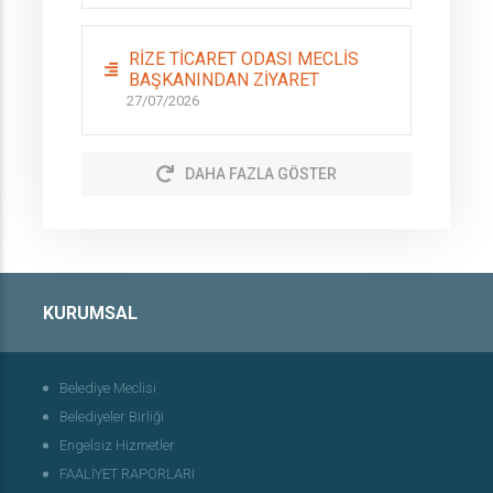
RİZE TİCARET ODASI MECLİS
BAŞKANINDAN ZİYARET
27/07/2026
DAHA FAZLA GÖSTER
KURUMSAL
Belediye Meclisi
Belediyeler Birliği
Engelsiz Hizmetler
FAALİYET RAPORLARI