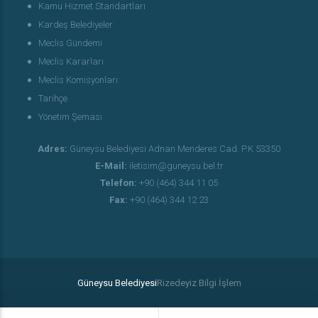
Kamu Hizmet Standartları
Kardeş Belediyeler
Meclis Gündemi
Meclis Kararları
Meclis Komisyonları
Tarihçe
Yönetim Şeması
Adres:
Güneysu Belediyesi Adnan Menderes Cad. P.K 53350
E-Mail:
iletisim@guneysu.bel.tr
Telefon:
+90 (464) 344 11 05
Fax:
+90 (464) 344 12 23
Güneysu Belediyesi
Rizedeyiz Bilgi İşlem