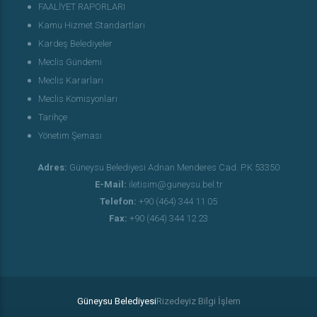
FAALİYET RAPORLARI
Kamu Hizmet Standartları
Kardeş Belediyeler
Meclis Gündemi
Meclis Kararları
Meclis Komisyonları
Tarihçe
Yönetim Şeması
Adres:
Güneysu Belediyesi Adnan Menderes Cad. P.K 53350
E-Mail:
iletisim@guneysu.bel.tr
Telefon:
+90 (464) 344 11 05
Fax:
+90 (464) 344 12 23
Güneysu Belediyesi
Rizedeyiz Bilgi İşlem