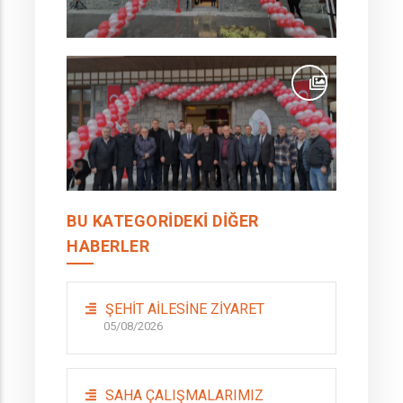
BU KATEGORIDEKI DIĞER
HABERLER
ŞEHİT AİLESİNE ZİYARET
05/08/2026
SAHA ÇALIŞMALARIMIZ