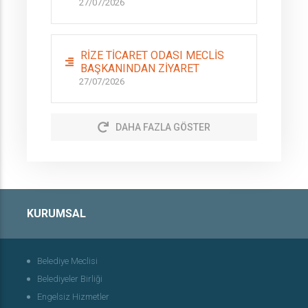
27/07/2026
RİZE TİCARET ODASI MECLİS
BAŞKANINDAN ZİYARET
27/07/2026
DAHA FAZLA GÖSTER
KURUMSAL
Belediye Meclisi
Belediyeler Birliği
Engelsiz Hizmetler