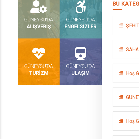
BU KATEG
GÜNEYSU'DA
GÜNEYSU'DA
ŞEHİT
ALIŞVERİŞ
ENGELSİZLER
SAHA
GÜNEYSU'DA
GÜNEYSU'DA
TURİZM
ULAŞIM
Hoş G
GÜNE
Hoş G