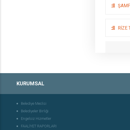
ŞAMP
RİZE
KURUMSAL
Belediye Meclisi
Belediyeler Birliği
Engelsiz Hizmetler
FAALİYET RAPORLARI