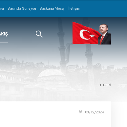
isi
Basında Güneysu
Başkana Mesaj
İletişim
AKIŞ
GERI
03/12/2024