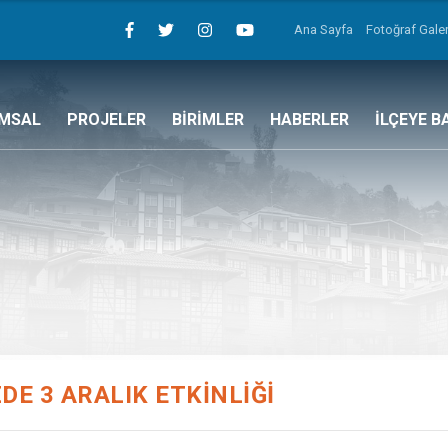
Ana Sayfa
Fotoğraf Galer
MSAL
PROJELER
BİRİMLER
HABERLER
İLÇEYE B
DE 3 ARALIK ETKİNLİĞİ