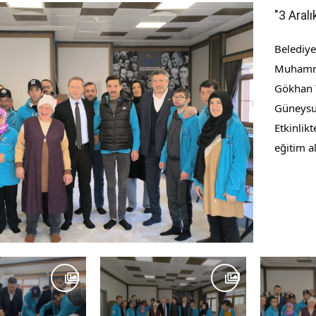
"3 Aral
Belediy
Muhamme
Gökhan Y
Güneysu 
Etkinlik
eğitim a