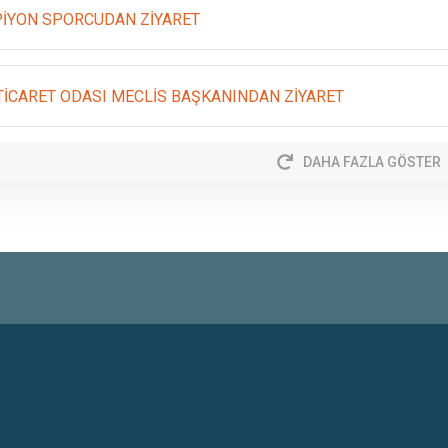
İYON SPORCUDAN ZİYARET
 TİCARET ODASI MECLİS BAŞKANINDAN ZİYARET
DAHA FAZLA GÖSTER