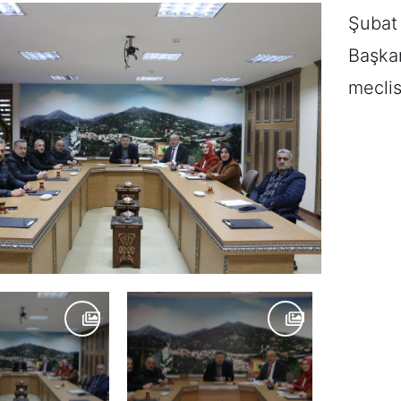
Şubat 
Başkan
meclis