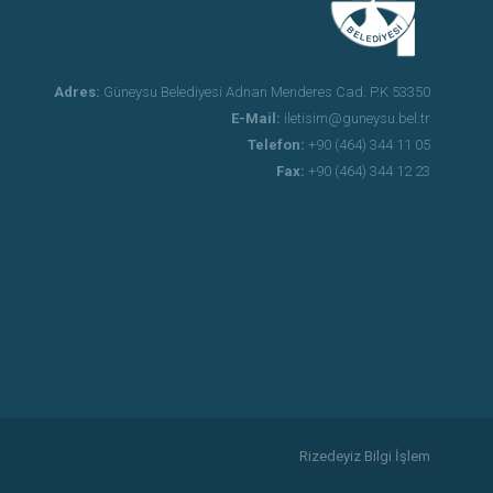
Adres:
Güneysu Belediyesi Adnan Menderes Cad. P.K 53350
E-Mail:
iletisim@guneysu.bel.tr
Telefon:
+90 (464) 344 11 05
Fax:
+90 (464) 344 12 23
Rizedeyiz Bilgi İşlem