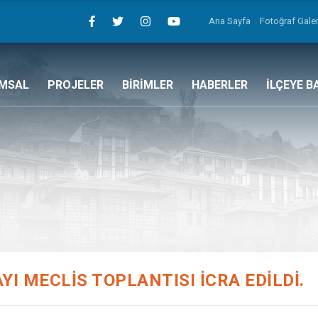
Ana Sayfa
Fotoğraf Galer
MSAL
PROJELER
BİRİMLER
HABERLER
İLÇEYE B
YI MECLİS TOPLANTISI İCRA EDİLDİ.