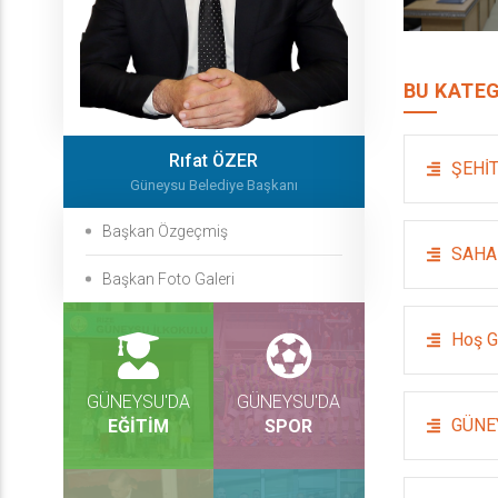
BU KATEG
Rıfat ÖZER
ŞEHİT
Güneysu Belediye Başkanı
Başkan Özgeçmiş
SAHA
Başkan Foto Galeri
Hoş G
GÜNEYSU'DA
GÜNEYSU'DA
GÜNE
EĞİTİM
SPOR