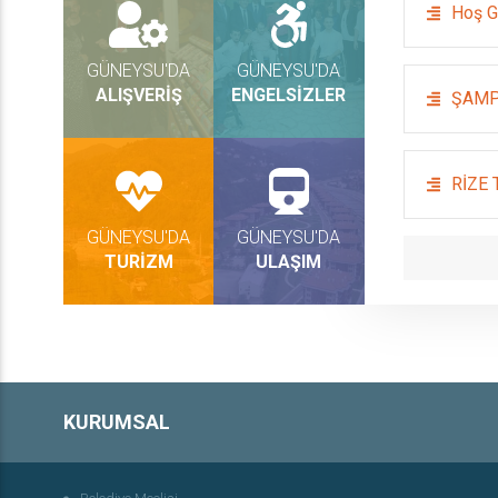
Hoş G
GÜNEYSU'DA
GÜNEYSU'DA
ALIŞVERİŞ
ENGELSİZLER
ŞAMP
RİZE
GÜNEYSU'DA
GÜNEYSU'DA
TURİZM
ULAŞIM
KURUMSAL