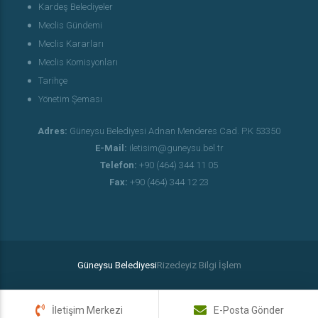
Kardeş Belediyeler
Meclis Gündemi
Meclis Kararları
Meclis Komisyonları
Tarihçe
Yönetim Şeması
Adres:
Güneysu Belediyesi Adnan Menderes Cad. P.K 53350
E-Mail:
iletisim@guneysu.bel.tr
Telefon:
+90 (464) 344 11 05
Fax:
+90 (464) 344 12 23
Güneysu Belediyesi
Rizedeyiz Bilgi İşlem
İletişim Merkezi
E-Posta Gönder